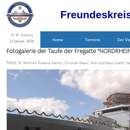
Freundeskrei
© W. Nowara
21 Januar, 2026
Fotogalerie der Taufe der Fregatte “NORDRHE
Fotos:
© Winfried Nowara, Kamen, Christian Bauer, Köln und Klaus Gaeth, 